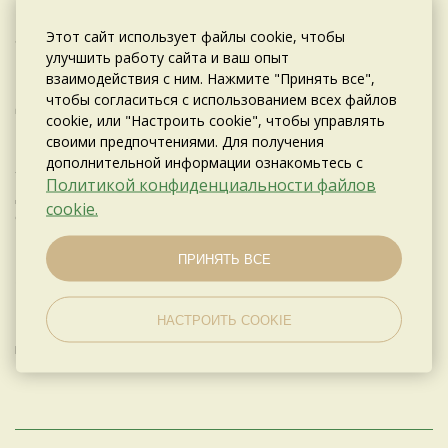
Время: 16:00 ч.
🔥Секретный персонаж
Этот сайт использует файлы cookie, чтобы
🎅Настоящий Дед Мороз которого ждёт ваш ребёнок!
улучшить работу сайта и ваш опыт
🎮 Адаптация заданий и игр специально под подростков!
взаимодействия с ним. Нажмите "Принять все",
чтобы согласиться с использованием всех файлов
🎁 Сладкие подарки для всех детей
cookie, или "Настроить cookie", чтобы управлять
своими предпочтениями. Для получения
дополнительной информации ознакомьтесь с
✨Приходите всей семьёй в Ресторацию «Комильфо» 21
Политикой конфиденциальности файлов
декабря и окунитесь в атмосферу сказки. Вместе мы
cookie.
сделаем праздник незабываемым.✨
ПРИНЯТЬ ВСЕ
☎️ Телефон для справок: +7(482)245-27-52
НАСТРОИТЬ COOKIE
Пусть этот Новый Год станет особенным и радостным для
ваших детишек! 🎁❤️